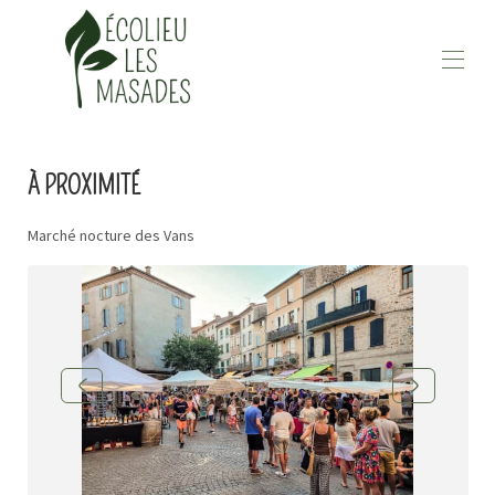
Le projet
Réservations
▾
À PROXIMITÉ
À proximité
Nous rejoindre
Marché nocture des Vans
Contactez-nous
Actus