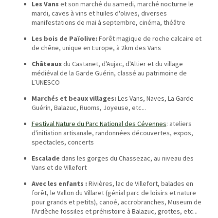
Les Vans
et son marché du samedi, marché nocturne le
mardi, caves à vins et huiles d'olives, diverses
manifestations de mai à septembre, cinéma, théâtre
Les bois de Païolive:
Forêt magique de roche calcaire et
de chêne, unique en Europe, à 2km des Vans
Châteaux
du Castanet, d'Aujac, d'Altier et du village
médiéval de la Garde Guérin, classé au patrimoine de
L’UNESCO
Marchés et beaux villages:
Les Vans, Naves, La Garde
Guérin, Balazuc, Ruoms, Joyeuse, etc...
Festival Nature du Parc National des Cévennes
: ateliers
d'initiation artisanale, randonnées découvertes, expos,
spectacles, concerts
Escalade
dans les gorges du Chassezac, au niveau des
Vans et de Villefort
Avec les enfants :
Rivières, lac de Villefort, balades en
forêt, le Vallon du Villaret (génial parc de loisirs et nature
pour grands et petits), canoé, accrobranches, Museum de
l'Ardèche fossiles et préhistoire à Balazuc, grottes, etc...